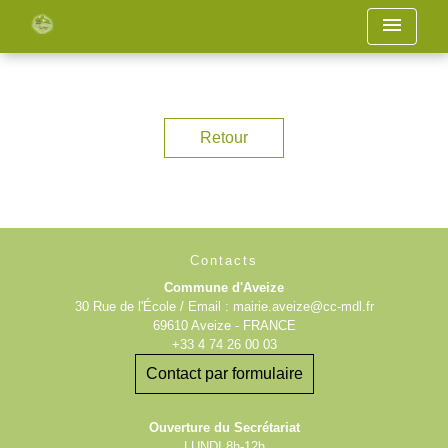
menu
Retour
Contacts
Commune d'Aveize
30 Rue de l'École / Email : mairie.aveize@cc-mdl.fr
69610 Aveize - FRANCE
+33 4 74 26 00 03
Contact par formulaire
Ouverture du Secrétariat
LUNDI 8h-12h