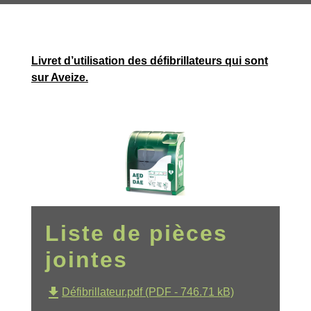
Livret d’utilisation des défibrillateurs qui sont
sur Aveize.
Liste de pièces
jointes
file_download
Défibrillateur.pdf (PDF - 746.71 kB)