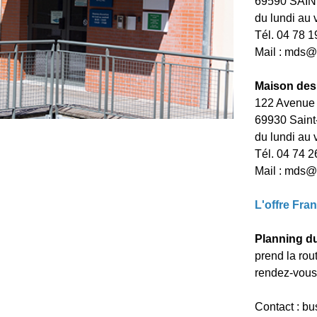
69590 SAI
du lundi au 
Tél. 04 78 1
Mail :
mds@c
Maison des
122 Avenue 
69930 Saint
du lundi au 
Tél. 04 74 2
Mail :
mds@c
L'offre
Fran
Planning d
prend la rout
rendez-vous
Contact :
bu