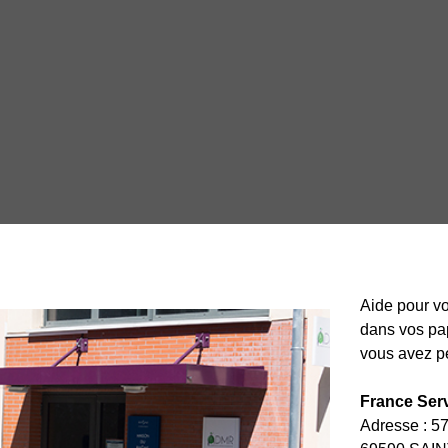
Aide pour vo
dans vos pap
vous avez pe
France Serv
Adresse : 57