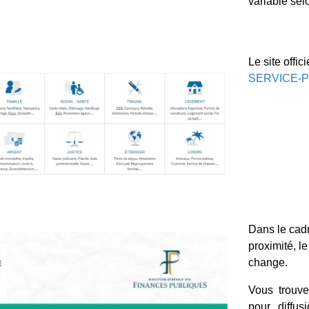
variable sel
Le site offic
SERVICE-P
Dans le cad
proximité, l
change.
Vous trouve
pour diffu