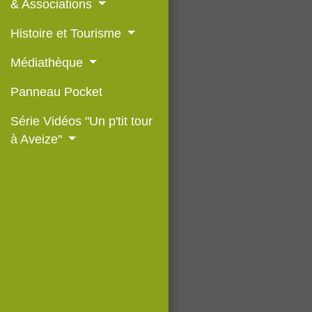
& Associations
Histoire et Tourisme
Médiathèque
Panneau Pocket
Série Vidéos "Un p'tit tour
à Aveize"