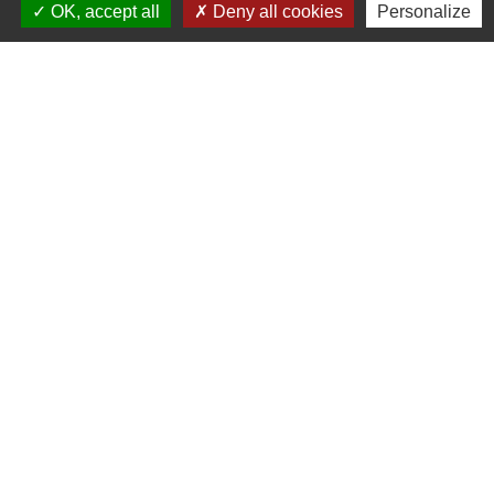
OK, accept all
Deny all cookies
Personalize
Liens
Centre socioculturel ARCHIPEL
Communauté de communes des
Monts du Lyonnais
Le Kalepin Agenda collaboratif
Monts du Lyonnais
Maison du Rhône St Symphorien-
sur-Coise
Maisons France Services
Mentions légales
-
Politique de confidentialité
-
Accessibilité
-
Plan du site
-
Gestion des cookies