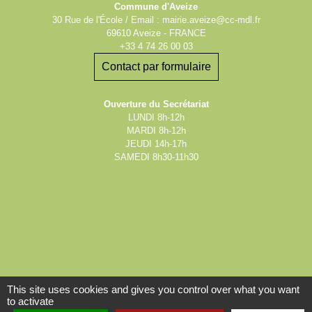
Commune d'Aveize
30 Rue de l'École / Email : mairie.aveize@cc-mdl.fr
69610 Aveize - FRANCE
+33 4 74 26 00 03
Contact par formulaire
Ouverture du Secrétariat
LUNDI 8h-12h
MARDI 8h-12h
JEUDI 14h-17h
SAMEDI 8h30-11h30
This site uses cookies and gives you control over what you want
to activate