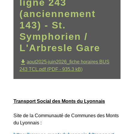
ligne 243
(anciennement
143) - St.
Symphorien /
L'Arbresle Gare
file_download
aout2025-juin2026_fiche horaires BUS
243 TCL.pdf (PDF - 935.3 kB)
Transport Social des Monts du Lyonnais
Site de la Communauté de Communes des Monts
du Lyonnais :