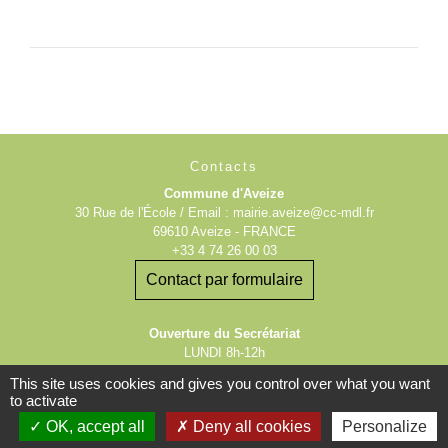
Contacts
Commune d'Aveize
30 Rue de l'École / Email : mairie.aveize@cc-mdl.fr
69610 Aveize - FRANCE
+33 4 74 26 00 03
Contact par formulaire
Ouverture du Secrétariat
LUNDI 8h-12h
MARDI 8h-12h
This site uses cookies and gives you control over what you want
JEUDI 14h-17h
to activate
SAMEDI 8h30-11h30
OK, accept all
Deny all cookies
Personalize