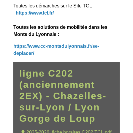
Toutes les démarches sur le Site TCL
:
https://www.tcl.fr/
Toutes les solutions de mobilités dans les
Monts du Lyonnais :
https://www.cc-montsdulyonnais.fr/se-
deplacer/
ligne C202
(anciennement
2EX) - Chazelles-
sur-Lyon / Lyon
Gorge de Loup
file_download
2025-2026_fiche horaires C202 TCL.pdf