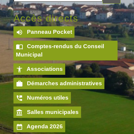
Accès directs
volume_up
Panneau Pocket
import_contacts
Comptes-rendus du Conseil
Municipal
accessibility
Associations
work
Démarches administratives
perm_phone_msg
Numéros utiles
account_balance
Salles municipales
date_range
Agenda 2026