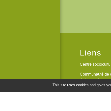
Liens
Centre sociocult
Communauté de 
du Lyonnais
This site uses cookies and gives you
Le Kalepin Agenda
Lyonnais
Maison du Rhône 