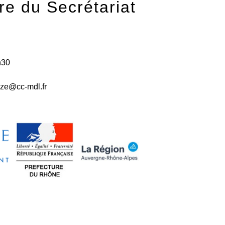
re du Secrétariat
h30
ize@cc-mdl.fr