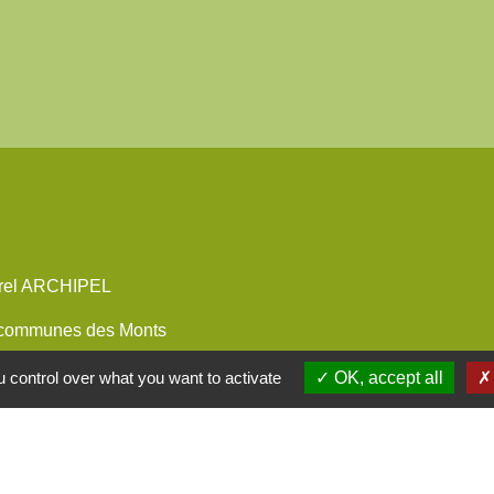
urel ARCHIPEL
communes des Monts
 control over what you want to activate
OK, accept all
 collaboratif Monts du
St Symphorien-sur-