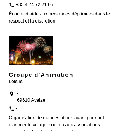
phone
+33 4 74 72 21 05
Écoute et aide aux personnes déprimées dans le
respect et la discrétion
Groupe d'Animation
Loisirs
-
location_on
69610 Aveize
phone
-
Organisation de manifestations ayant pour but
d'animer le village, soutien aux associations