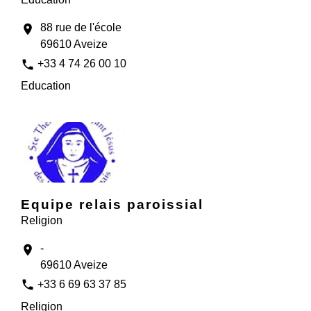
88 rue de l'école
location_on
69610 Aveize
phone
+33 4 74 26 00 10
Education
Equipe relais paroissial
Religion
-
location_on
69610 Aveize
phone
+33 6 69 63 37 85
Religion