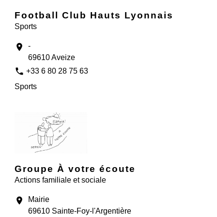
Football Club Hauts Lyonnais
Sports
-
location_on
69610 Aveize
phone
+33 6 80 28 75 63
Sports
Groupe À votre écoute
Actions familiale et sociale
Mairie
location_on
69610 Sainte-Foy-l'Argentière