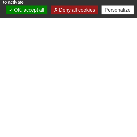
to activate
OK, accept all
Deny all cookies
Personalize
Contacts
Commune d'Aveize
30 Rue de l'École / Email : mairie.aveize@cc-mdl.fr
69610 Aveize - FRANCE
+33 4 74 26 00 03
Contact par formulaire
Ouverture du Secrétariat
LUNDI 8h-12h
MARDI 8h-12h
JEUDI 14h-17h
SAMEDI 8h30-11h30