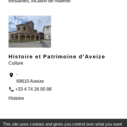
existantes, location de matériel
Histoire et Patrimoine d'Aveize
Culture
-
location_on
69610 Aveize
phone
+33 4 74 26 00 88
Histoire
1
-
2
-3
-4
This site uses cookies and gives you control over what you want