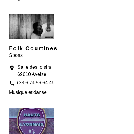
Folk Courtines
Sports
Salle des loisirs
location_on
69610 Aveize
phone
+33 6 74 56 64 49
Musique et danse