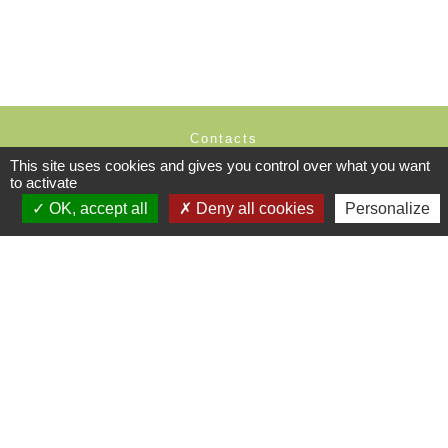
Contacts
This site uses cookies and gives you control over what you want
Commune d'Aveize
to activate
30 Rue de l'École / Email : mairie.aveize@cc-mdl.fr
69610 Aveize - FRANCE
OK, accept all
Deny all cookies
Personalize
+33 4 74 26 00 03
Contact par formulaire
Ouverture du Secrétariat
LUNDI 8h-12h
MARDI 8h-12h
JEUDI 14h-17h
SAMEDI 8h30-11h30