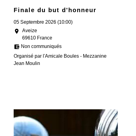
Finale du but d'honneur
05 Septembre 2026 (10:00)
Aveize
location_on
69610 France
account_balance_wallet
Non communiqués
Organisé par l'Amicale Boules - Mezzanine
Jean Moulin