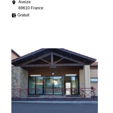
Aveize
location_on
69610 France
account_balance_wallet
Gratuit