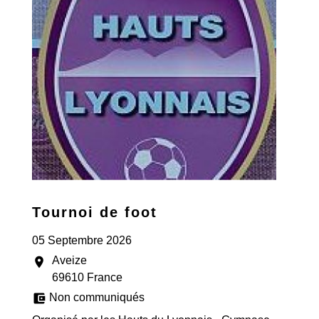
Tournoi de foot
05 Septembre 2026
Aveize
location_on
69610 France
account_balance_wallet
Non communiqués