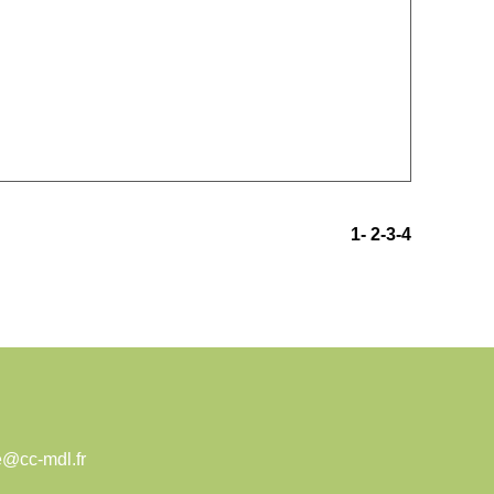
1
-
2
-3
-4
e@cc-mdl.fr