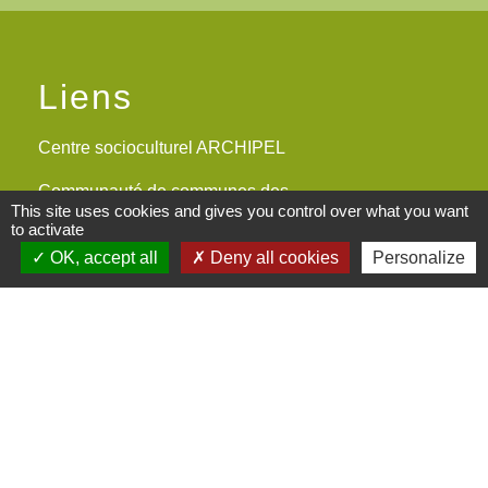
Liens
Centre socioculturel ARCHIPEL
Communauté de communes des
This site uses cookies and gives you control over what you want
Monts du Lyonnais
to activate
OK, accept all
Deny all cookies
Personalize
Le Kalepin Agenda collaboratif
Monts du Lyonnais
Maison du Rhône St Symphorien-
sur-Coise
Maisons France Services
Mentions légales
-
Politique de confidentialité
-