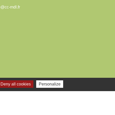
e@cc-mdl.fr
Deny all cookies
Personalize