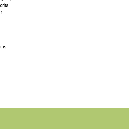
crits
r
dans