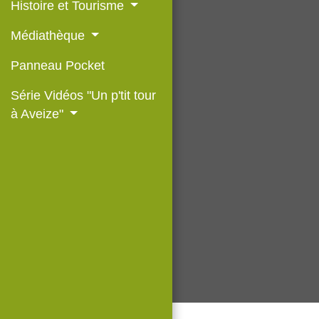
Histoire et Tourisme
Médiathèque
Panneau Pocket
Série Vidéos "Un p'tit tour
à Aveize"