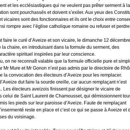
ent et les ecclésiastiques qui ne veulent pas prêter serment à la
ution sont pourchassés et doivent s’exiler. Aux yeux des Constit
 vicaires sont des fonctionnaires et ils ont le choix entre consen
nsi rompre avec l’église catholique romaine ou refuser et perdre
t faire le curé d’Aveize et son vicaire, le dimanche 12 décembr
 la chaire, en introduisant dans la formule du serment, des
aractère spirituel inspirées par leur conscience.
u, on ne reconnaît valable que la formule officielle pure et simpl
r Mr Mure et Mr Gonon n’est pas admis par le directoire de Rhô
e la convocation des électeurs d’Aveize pour les remplacer.
d’Aveize dut faire la sourde oreille, car aucun remplaçant n’est
 Les électeurs aveizois finissent par désigner le vicaire de
s celui de Saint Laurent de Chamousset, qui démissionnent tou
mis les pieds sur leur paroisse d’Aveize. Faute de remplaçant
 l’insermenté reste en place et c’est ce qui se passe à Aveize et
ses du voisinage.