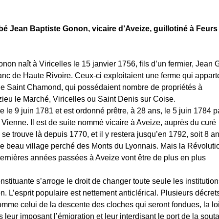
bbé Jean Baptiste Gonon, vicaire d’Aveize, guillotiné à Feurs 
non naît à Viricelles le 15 janvier 1756, fils d’un fermier, Jean
nc de Haute Rivoire. Ceux-ci exploitaient une ferme qui appart
e Saint Chamond, qui possédaient nombre de propriétés à
ieu le Marché, Viricelles ou Saint Denis sur Coise.
ure le 9 juin 1781 et est ordonné prêtre, à 28 ans, le 5 juin 1784 p
ienne. Il est de suite nommé vicaire à Aveize, auprès du curé
 se trouve là depuis 1770, et il y restera jusqu’en 1792, soit 8 a
ce beau village perché des Monts du Lyonnais. Mais la Révoluti
 dernières années passées à Aveize vont être de plus en plus
tituante s’arroge le droit de changer toute seule les institution
n. L’esprit populaire est nettement anticlérical. Plusieurs décret
mme celui de la descente des cloches qui seront fondues, la lo
s leur imposant l’émigration et leur interdisant le port de la sout