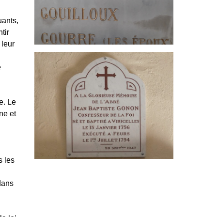
uants,
tir
 leur
e
e. Le
ne et
s les
 dans