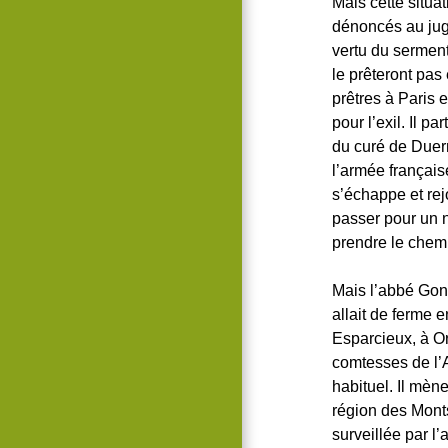
Mais cette situat
dénoncés au juge
vertu du serment
le prêteront pas
prêtres à Paris 
pour l’exil. Il 
du curé de Duer
l’armée français
s’échappe et rejoi
passer pour un n
prendre le chemin
Mais l’abbé Gono
allait de ferme 
Esparcieux, à Or
comtesses de l’A
habituel. Il mèn
région des Monts
surveillée par l