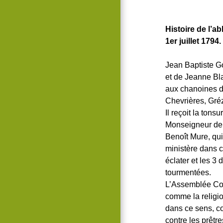
Histoire de l’a
1er juillet 1794.
Jean Baptiste Go
et de Jeanne Bla
aux chanoines d
Chevrières, Gréz
Il reçoit la tons
Monseigneur de V
Benoît Mure, qui
ministère dans 
éclater et les 3
tourmentées.
L’Assemblée Cons
comme la religio
dans ce sens, co
contre les prêtre