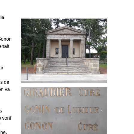
le
 Gonon
enait
ar
ns de
on va
s
s vont
i
ane.