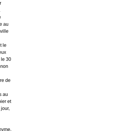
r
a
e
te au
ville
t le
eux
 le 30
Gonon
ire de
s au
ier et
jour,
onyme,