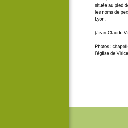
située au pied de
les noms de per
Lyon.
(Jean-Claude Vo
Photos : chapell
l'église de Virice