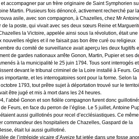
der et accompagner par un frère originaire de Saint Symphorien su
ine Martin. Plusieurs fois dénoncé, activement recherché par l
 trouva asile, avec son compagnon, à Chazelles, chez Mr Antoin
r de la poste, qui vivait avec ses deux sœurs Reine et Margueri
 Chazelles la Victoire, appelée ainsi sous la révolution, était une 
 nouvelles règles et il ne faisait pas bon être curé ou religieux
membre du comité de surveillance avait aperçu les deux fugitifs e
ment de gardes nationaux arrête Gonon, Martin, Pupier et ses d
menés à la municipalité le 25 juin 1794. Tous sont interrogés et
issent devant le tribunal criminel de la Loire installé à Feurs. 
lus importante, et les interrogatoires sont pour la forme. Selon la
1 octobre 1793, tout prêtre sujet à déportation trouvé sur le territo
vait être jugé et mis à mort dans les 24 heures.
794, l’abbé Gonon et son fidèle compagnon furent donc guillotiné
e de Feurs, en face du perron de l’église. Le 5 juillet, Antoine Pup
taient aussi guillotinés pour recel d’ecclésiastiques. Ce même 
ier commandeur des hospitaliers de Chazelles, Gaspard de la
sse, était lui aussi guillotiné.
ilée de l’intrépide vicaire d’Aveize fut jetée dans une fosse an