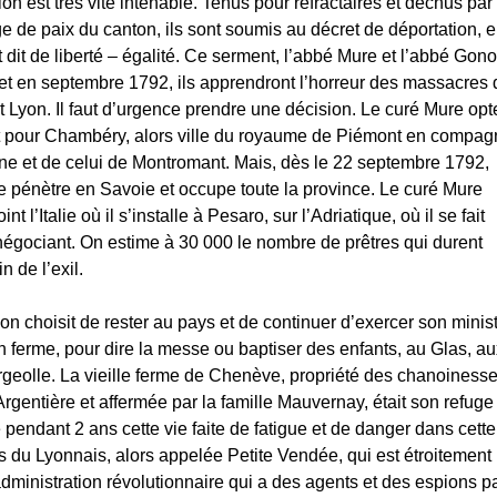
ion est très vite intenable. Tenus pour réfractaires et déchus par l
 de paix du canton, ils sont soumis au décret de déportation, 
 dit de liberté – égalité. Ce serment, l’abbé Mure et l’abbé Gon
 et en septembre 1792, ils apprendront l’horreur des massacres 
et Lyon. Il faut d’urgence prendre une décision. Le curé Mure opt
part pour Chambéry, alors ville du royaume de Piémont en compag
ne et de celui de Montromant. Mais, dès le 22 septembre 1792,
e pénètre en Savoie et occupe toute la province. Le curé Mure
nt l’Italie où il s’installe à Pesaro, sur l’Adriatique, où il se fait
égociant. On estime à 30 000 le nombre de prêtres qui durent
 de l’exil.
n choisit de rester au pays et de continuer d’exercer son ministè
en ferme, pour dire la messe ou baptiser des enfants, au Glas, au
geolle. La vieille ferme de Chenève, propriété des chanoiness
rgentière et affermée par la famille Mauvernay, était son refuge
e pendant 2 ans cette vie faite de fatigue et de danger dans cette
 du Lyonnais, alors appelée Petite Vendée, qui est étroitement
’administration révolutionnaire qui a des agents et des espions pa