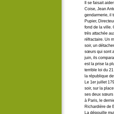
Il se faisait ai
Coise, Jean Anto
gendarmerie, il
Pupier, Directeu
fond de la ville.
très attachée aux
réfractaire. Un 
soir, un détache
sœurs qui sont a
juin, ils compara
est la prise la p
terrible loi du 2
la république de
Le 1er juillet 1
soir, sur la plac
ses deux sœurs é
à Paris, le dern
Richardière de Be
La dépouille mut