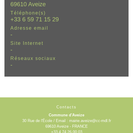
69610 Aveize
Téléphone(s)
+33 6 59 71 15 29
Adresse email
-
Site Internet
-
Réseaux sociaux
-
Contacts
Commune d'Aveize
30 Rue de l'École / Email : mairie.aveize@cc-mdl.fr
69610 Aveize - FRANCE
+33 4 74 26 00 03