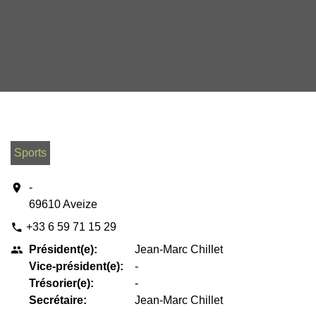
Sports
location_on
-
69610 Aveize
+33 6 59 71 15 29
phone
Président(e):
Jean-Marc Chillet
people
Vice-président(e):
-
Trésorier(e):
-
Secrétaire:
Jean-Marc Chillet