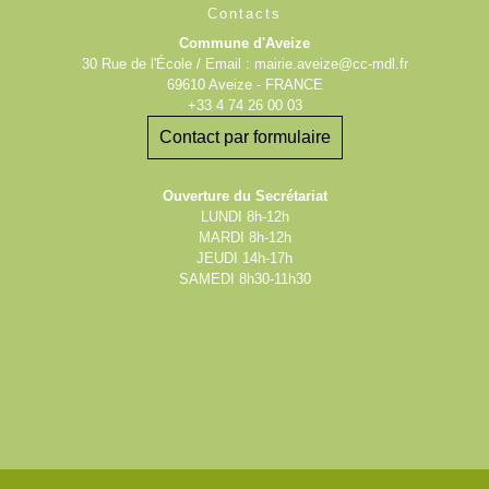
Contacts
Commune d'Aveize
30 Rue de l'École / Email : mairie.aveize@cc-mdl.fr
69610 Aveize - FRANCE
+33 4 74 26 00 03
Contact par formulaire
Ouverture du Secrétariat
LUNDI 8h-12h
MARDI 8h-12h
JEUDI 14h-17h
SAMEDI 8h30-11h30