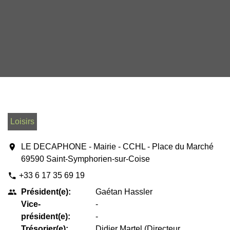
Loisirs
location_on
LE DECAPHONE - Mairie - CCHL - Place du Marché
69590 Saint-Symphorien-sur-Coise
+33 6 17 35 69 19
phone
Président(e):
Gaétan Hassler
people
Vice-
-
président(e):
-
Trésorier(e):
Didier Martel (Directeur