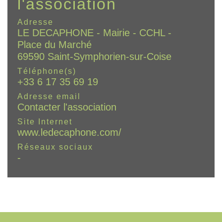
l'association
Adresse
LE DECAPHONE - Mairie - CCHL -
Place du Marché
69590 Saint-Symphorien-sur-Coise
Téléphone(s)
+33 6 17 35 69 19
Adresse email
Contacter l'association
Site Internet
www.ledecaphone.com/
Réseaux sociaux
-