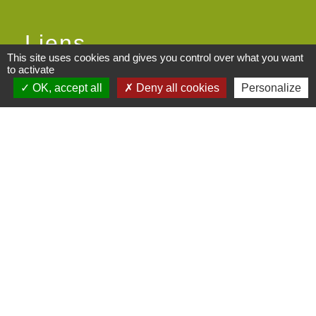
Liens
This site uses cookies and gives you control over what you want
to activate
Centre socioculturel ARCHIPEL
OK, accept all
Deny all cookies
Personalize
Communauté de communes des
Monts du Lyonnais
Le Kalepin Agenda collaboratif
Monts du Lyonnais
Maison du Rhône St Symphorien-
sur-Coise
Maisons France Services
Mentions légales
-
Politique de confidentialité
-
Accessibilité
-
Plan du site
-
Gestion des cookies