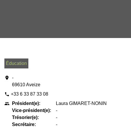
Éducation
location_on
-
69610 Aveize
+33 6 33 87 33 08
phone
Président(e):
Laura GIMARET-NONIN
people
Vice-président(e):
-
Trésorier(e):
-
Secrétaire:
-