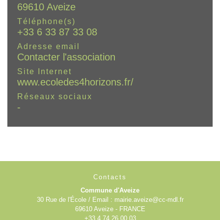
69610 Aveize
Téléphone(s)
+33 6 33 87 33 08
Adresse email
Contacter l'association
Site Internet
www.ecoledes4horizons.fr/
Réseaux sociaux
-
Contacts
Commune d'Aveize
30 Rue de l'École / Email : mairie.aveize@cc-mdl.fr
69610 Aveize - FRANCE
+33 4 74 26 00 03