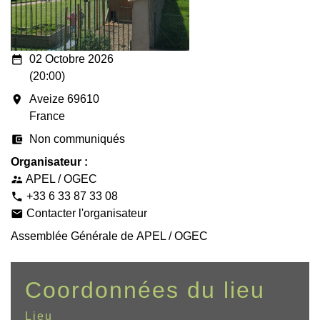
date_range
02 Octobre 2026
(20:00)
room
Aveize 69610
France
account_balance_wallet
Non communiqués
Organisateur :
APEL / OGEC
supervisor_account
+33 6 33 87 33 08
phone
Contacter l'organisateur
email
Assemblée Générale de APEL / OGEC
Coordonnées du lieu
Lieu