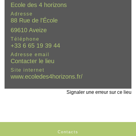
Ecole des 4 horizons
Adresse
88 Rue de l'École
69610 Aveize
Téléphone
+33 6 65 19 39 44
Adresse email
Contacter le lieu
Site internet
www.ecoledes4horizons.fr/
Signaler une erreur sur ce lieu
Contacts