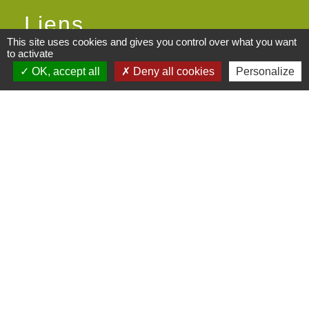
Liens
This site uses cookies and gives you control over what you want
to activate
Centre socioculturel ARCHIPEL
OK, accept all
Deny all cookies
Personalize
Communauté de communes des
Monts du Lyonnais
Le Kalepin Agenda collaboratif
Monts du Lyonnais
Maison du Rhône St Symphorien-
sur-Coise
Maisons France Services
Mentions légales
-
Politique de confidentialité
-
Accessibilité
-
Plan du site
-
Gestion des cookies