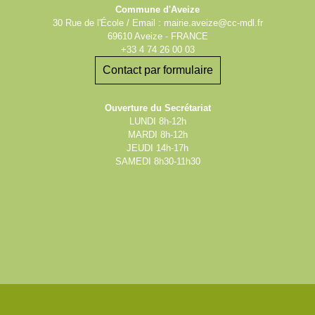
Commune d'Aveize
30 Rue de l'École / Email : mairie.aveize@cc-mdl.fr
69610 Aveize - FRANCE
+33 4 74 26 00 03
Contact par formulaire
Ouverture du Secrétariat
LUNDI 8h-12h
MARDI 8h-12h
JEUDI 14h-17h
SAMEDI 8h30-11h30