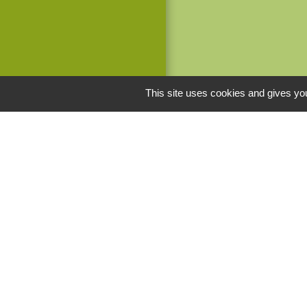
This site uses cookies and gives you
Liens
Centre sociocult
Communauté de 
du Lyonnais
Le Kalepin Agenda