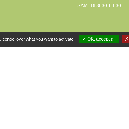
SAMEDI 8h30-11h30
 control over what you want to activate
OK, accept all
urel ARCHIPEL
communes des Monts
 collaboratif Monts du