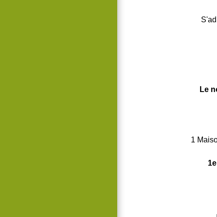
S'ad
Le n
1 Maiso
1e