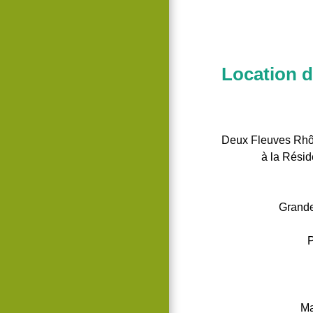
Location d
Deux Fleuves Rhôn
à la Résid
Grande
P
Ma