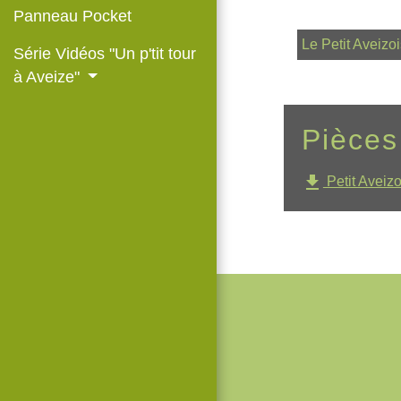
Panneau Pocket
Le Petit Aveizoi
Série Vidéos "Un p'tit tour
à Aveize"
Pièces
file_download
Petit Aveizo