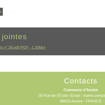
s
 jointes
is n° 36.pdf (PDF - 1.30Mo)
Contacts
Commune d'Aveize
30 Rue de l'École / Email : mairie.aveiz
69610 Aveize - FRANCE