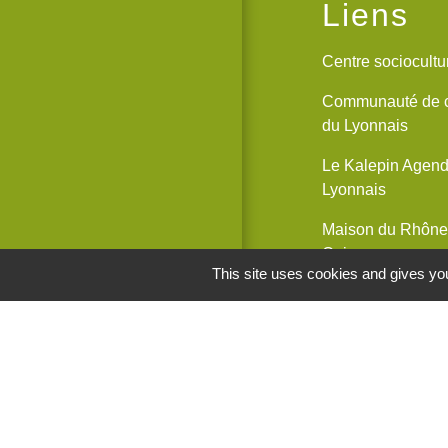
Liens
Centre sociocult
Communauté de 
du Lyonnais
Le Kalepin Agenda
Lyonnais
Maison du Rhône 
Coise
This site uses cookies and gives you
Maisons France S
M