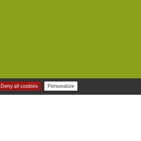
Deny all cookies
Personalize
Plan du site
-
Gestion des cookies
es Communes