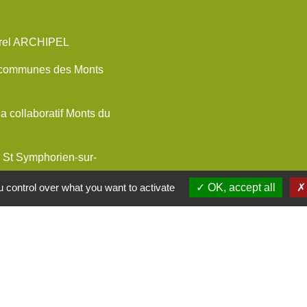
urel ARCHIPEL
communes des Monts
 collaboratif Monts du
St Symphorien-sur-
 control over what you want to activate
OK, accept all
ervices
entions légales
-
Politique de confidentialité
-
Accessibilité
-
Site créé en partenariat avec Réseau d