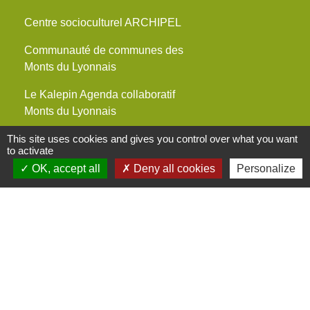
Centre socioculturel ARCHIPEL
Communauté de communes des
Monts du Lyonnais
Le Kalepin Agenda collaboratif
Monts du Lyonnais
Maison du Rhône St Symphorien-
This site uses cookies and gives you control over what you want
to activate
sur-Coise
OK, accept all
Deny all cookies
Personalize
Maisons France Services
Mentions légales
-
Politique de confidentialité
-
Accessibilité
-
Plan du site
-
Gestion des cookies
Site créé en partenariat avec Réseau des Communes