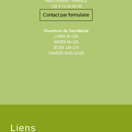
69610 Aveize - FRANCE
+33 4 74 26 00 03
Contact par formulaire
Ouverture du Secrétariat
LUNDI 8h-12h
MARDI 8h-12h
JEUDI 14h-17h
SAMEDI 8h30-11h30
Liens