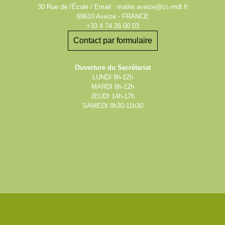
30 Rue de l'École / Email : mairie.aveize@cc-mdl.fr
69610 Aveize - FRANCE
+33 4 74 26 00 03
Contact par formulaire
Ouverture du Secrétariat
LUNDI 8h-12h
MARDI 8h-12h
JEUDI 14h-17h
SAMEDI 8h30-11h30