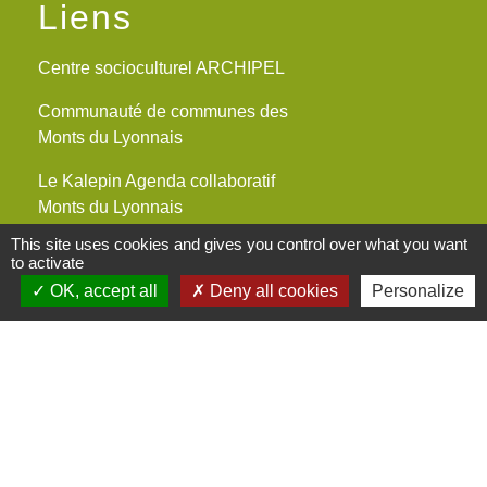
Liens
Centre socioculturel ARCHIPEL
Communauté de communes des
Monts du Lyonnais
Le Kalepin Agenda collaboratif
Monts du Lyonnais
This site uses cookies and gives you control over what you want
Maison du Rhône St Symphorien-
to activate
sur-Coise
OK, accept all
Deny all cookies
Personalize
Maisons France Services
Mentions légales
-
Politique de confidentialité
-
Accessibilité
-
Plan du site
-
Gestion des cookies