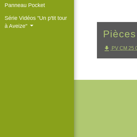
Panneau Pocket
Série Vidéos "Un p'tit tour
à Aveize"
Pièces
file_download
PV CM 25 0