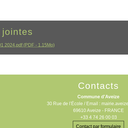
 jointes
1 2024.pdf (PDF - 1.15Mo)
Contacts
Commune d'Aveize
30 Rue de l'École / Email : mairie.aveiz
69610 Aveize - FRANCE
+33 4 74 26 00 03
Contact par formulaire