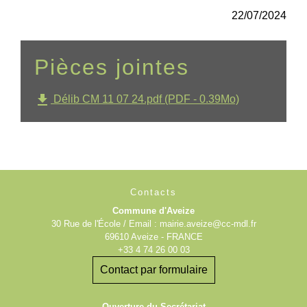
22/07/2024
Pièces jointes
file_download
Délib CM 11 07 24.pdf (PDF - 0.39Mo)
Contacts
Commune d'Aveize
30 Rue de l'École / Email : mairie.aveize@cc-mdl.fr
69610 Aveize - FRANCE
+33 4 74 26 00 03
Contact par formulaire
Ouverture du Secrétariat