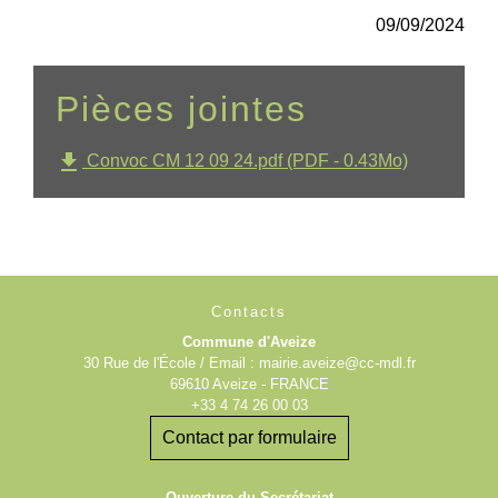
09/09/2024
Pièces jointes
file_download
Convoc CM 12 09 24.pdf (PDF - 0.43Mo)
Contacts
Commune d'Aveize
30 Rue de l'École / Email : mairie.aveize@cc-mdl.fr
69610 Aveize - FRANCE
+33 4 74 26 00 03
Contact par formulaire
Ouverture du Secrétariat