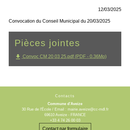
12/03/2025
Convocation du Conseil Municipal du 20/03/2025
Pièces jointes
file_download
Convoc CM 20 03 25.pdf (PDF - 0.36Mo)
Contacts
Commune d'Aveize
30 Rue de l'École / Email : mairie.aveize@cc-mdl.fr
69610 Aveize - FRANCE
+33 4 74 26 00 03
Contact par formulaire