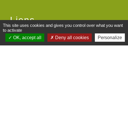
Liens
This site uses cookies and gives you control over what you want
to activate
Centre socioculturel ARCHIPEL
OK, accept all
Deny all cookies
Personalize
Communauté de communes des
Monts du Lyonnais
Le Kalepin Agenda collaboratif
Monts du Lyonnais
Maison du Rhône St Symphorien-
sur-Coise
Maisons France Services
Mentions légales
-
Politique de confidentialité
-
Accessibilité
-
Plan du site
-
Gestion des cookies