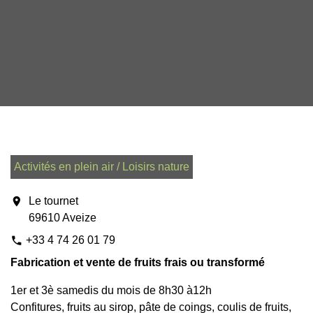
Activités en plein air / Loisirs nature
location_on
Le tournet
69610 Aveize
+33 4 74 26 01 79
phone
Fabrication et vente de fruits frais ou transformé
1er et 3è samedis du mois de 8h30 à12h
Confitures, fruits au sirop, pâte de coings, coulis de fruits,