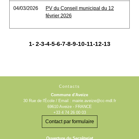
04/03/2026
PV du Conseil municipal du 12
février 2026
1
-
2
-3
-4
-5
-6
-7
-8
-9
-10
-11
-12
-13
Contacts
Commune d'Aveize
30 Rue de l'École / Email : mairie.aveize@cc-mdl.fr
69610 Aveize - FRANCE
+33 4 74 26 00 03
Contact par formulaire
Ouverture du Secrétariat